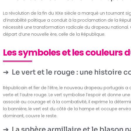
La révolution de la fin du XIXe siècle a marqué un tournant sig
d’instabilité politique a conduit à la proclamation de la Rép
nécessité une transformation radicale du drapeau national.
départ d’une nouvelle ère, celle de la République.
Les symboles et les couleurs 
Le vert et le rouge : une histoire c
Républicain et fier de l’être, le nouveau drapeau portugais a
verte et l’autre rouge. Le vert symbolise l’espoir et donne une 
associé au courage et à la combativité, il exprime la déterm
la bannière, le vert est du côté de la hampe et occupe enviro
dominant, couvre le reste.
La sphère armillaire et le blason 