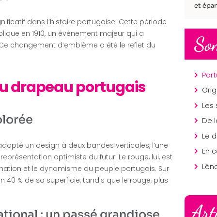
et épan
nificatif dans l’histoire portugaise. Cette période
ublique en 1910, un événement majeur qui a
So
 Ce changement d’emblème a été le reflet du
du drapeau portugais
Ori
olorée
 adopté un design à deux bandes verticales, l’une
En c
représentation optimiste du futur. Le rouge, lui, est
Lén
ination et le dynamisme du peuple portugais. Sur
n 40 % de sa superficie, tandis que le rouge, plus
Art
national : un passé grandiose