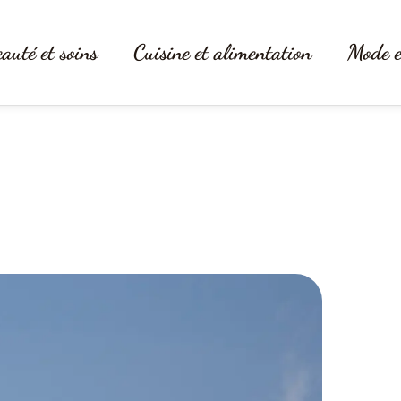
auté et soins
Cuisine et alimentation
Mode e
spiration derrière le drapeau et s