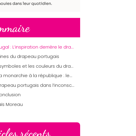
ouies dans leur quotidien.
mmaire
Portugal : L’inspiration derrière le drapeau et son histoire
gines du drapeau portugais
Les symboles et les couleurs du drapeau portugais
De la monarchie à la république : les changements sur l’emblème
Le drapeau portugais dans l’inconscient collectif
onclusion
aïs Moreau
icles récents