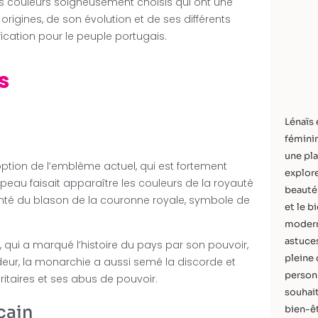
es couleurs soigneusement choisis qui ont une
origines, de son évolution et de ses différents
ication pour le peuple portugais.
s
Lénaïs 
féminin
une pla
ption de l’emblème actuel, qui est fortement
explore
rapeau faisait apparaître les couleurs de la royauté
beauté 
émenté du blason de la couronne royale, symbole de
et le b
modern
astuces
 qui a marqué l’histoire du pays par son pouvoir,
pleine 
eur, la monarchie a aussi semé la discorde et
personn
taires et ses abus de pouvoir.
souhait
cain
bien-êt