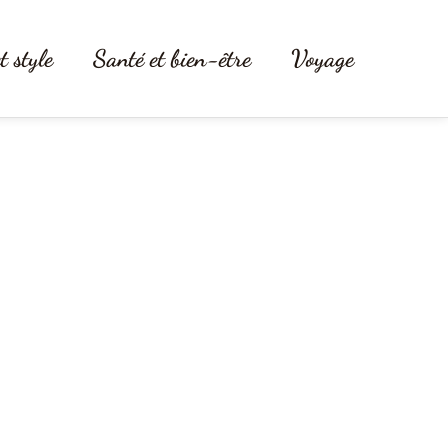
t style
Santé et bien-être
Voyage
on histoire