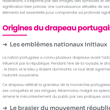
réalisations. Il s’exprime par des images, des symboles et d
signification bien précise. Une connaissance détaillée de ses 
éléments est essentielle pour comprendre sa profonde signif
Origines du drapeau portugai
Les emblèmes nationaux initiaux
La nation portugaise a connu plusieurs drapeaux avant l’ado
influencé par la république. Pendant l’ère de la royauté, le d
; le blanc et le bleu y étaient dominants. Le tout était agr
l’autorité souveraine.
Ce drapeau reflétait la grandeur de la monarchie portugaise,
ses conquêtes et ses intrigues. Néanmoins, malgré sa splend
amené le mécontentement du public par ses pratiques autori
Le brasier du mouvement républi