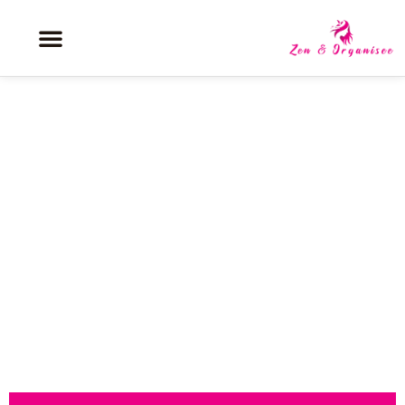
Vous rêvez d’une chevelure
longue et volumineuse, mais
l’idée de l’entretien vous
décourage déjà ?