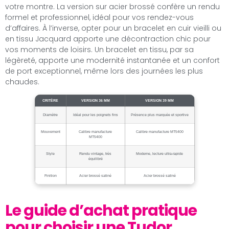
votre montre. La version sur acier brossé confère un rendu
formel et professionnel, idéal pour vos rendez-vous
d’affaires. À l’inverse, opter pour un bracelet en cuir vieilli ou
en tissu Jacquard apporte une décontraction chic pour
vos moments de loisirs. Un bracelet en tissu, par sa
légèreté, apporte une modernité instantanée et un confort
de port exceptionnel, même lors des journées les plus
chaudes.
CRITÈRE
VERSION 36 MM
VERSION 39 MM
Diamètre
Idéal pour les poignets fins
Présence plus marquée et sportive
Mouvement
Calibre manufacture
Calibre manufacture MT5400
MT5400
Style
Rendu vintage, très
Moderne, lecture ultra-rapide
équilibré
Finition
Acier brossé satiné
Acier brossé satiné
Le guide d’achat pratique
pour choisir une Tudor