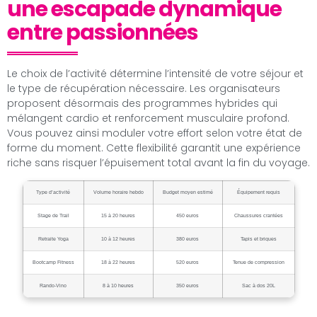
une escapade dynamique
entre passionnées
Le choix de l’activité détermine l’intensité de votre séjour et
le type de récupération nécessaire. Les organisateurs
proposent désormais des programmes hybrides qui
mélangent cardio et renforcement musculaire profond.
Vous pouvez ainsi moduler votre effort selon votre état de
forme du moment. Cette flexibilité garantit une expérience
riche sans risquer l’épuisement total avant la fin du voyage.
Type d’activité
Volume horaire hebdo
Budget moyen estimé
Équipement requis
Stage de Trail
15 à 20 heures
450 euros
Chaussures crantées
Retraite Yoga
10 à 12 heures
380 euros
Tapis et briques
Bootcamp Fitness
18 à 22 heures
520 euros
Tenue de compression
Rando-Vino
8 à 10 heures
350 euros
Sac à dos 20L