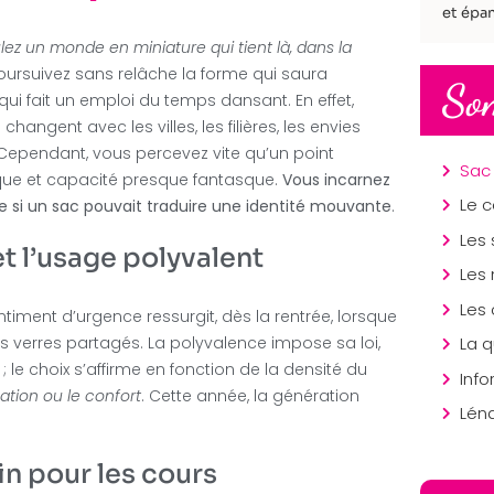
et épan
lez un monde en miniature qui tient là, dans la
oursuivez sans relâche la forme qui saura
So
ui fait un emploi du temps dansant. En effet,
ngent avec les villes, les filières, les envies
 Cependant, vous percevez vite qu’un point
opique et capacité presque fantasque.
Vous incarnez
e si un sac pouvait traduire une identité mouvante
.
t l’usage polyvalent
ntiment d’urgence ressurgit, dès la rentrée, lorsque
s verres partagés. La polyvalence impose sa loi,
 le choix s’affirme en fonction de la densité du
Inf
cation ou le confort
. Cette année, la génération
Lén
in pour les cours