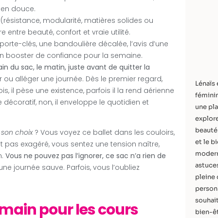
s, en douce.
(résistance, modularité, matières solides ou
bre entre beauté, confort et vraie utilité.
 porte-clés, une bandoulière décalée, l’avis d’une
en booster de confiance pour la semaine.
du sac, le matin, juste avant de quitter la
 ou alléger une journée. Dès le premier regard,
Lénaïs 
is, il pèse une existence, parfois il la rend aérienne
féminin
décoratif, non, il enveloppe le quotidien et
une pla
explore
beauté 
 son choix
? Vous voyez ce ballet dans les couloirs,
et le b
st pas exagéré, vous sentez une tension naître,
modern
n.
Vous ne pouvez pas l’ignorer, ce sac n’a rien de
astuces
une journée sauve. Parfois, vous l’oubliez
pleine 
personn
souhait
 main pour les cours
bien-êt