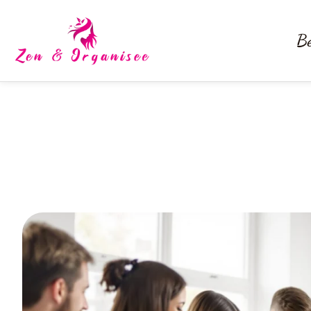
Be
Sac main cours : les 7