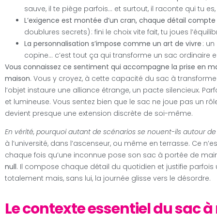
sauve, il te piège parfois… et surtout, il raconte qui tu e
L’exigence est montée d’un cran, chaque détail compte
doublures secrets) : fini le choix vite fait, tu joues l’équili
La personnalisation s’impose comme un art de vivre
: un
copine… c’est tout ça qui transforme un sac ordinaire 
Vous connaissez ce sentiment qui accompagne la prise en main 
maison
. Vous y croyez, à cette capacité du sac à transformer
l’objet instaure une alliance étrange, un pacte silencieux. Parfo
et lumineuse. Vous sentez bien que le sac ne joue pas un rôle 
devient presque une extension discrète de soi-même.
En vérité, pourquoi autant de scénarios se nouent-ils autour de
à l’université, dans l’ascenseur, ou même en terrasse. Ce n’e
chaque fois qu’une inconnue pose son sac à portée de mai
null
. Il compose chaque détail du quotidien et justifie parfois 
totalement mais, sans lui, la journée glisse vers le désordre.
Le contexte essentiel du sac à