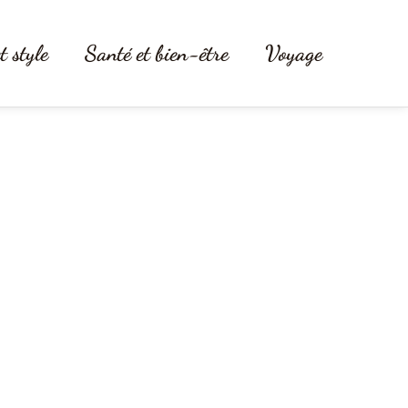
t style
Santé et bien-être
Voyage
ir le modèle idéal