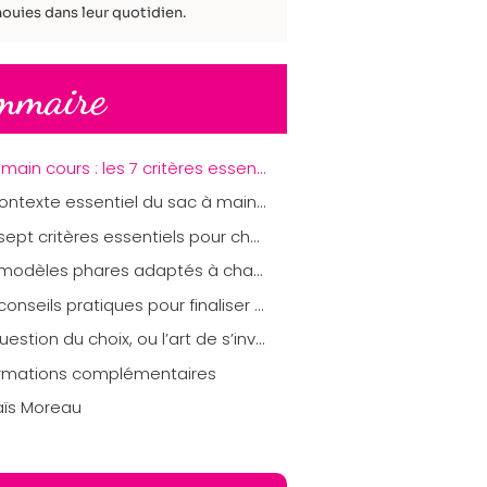
ouies dans leur quotidien.
mmaire
Sac main cours : les 7 critères essentiels pour bien choisir le modèle idéal
Le contexte essentiel du sac à main pour les cours
Les sept critères essentiels pour choisir le modèle idéal
Les modèles phares adaptés à chaque situation
Les conseils pratiques pour finaliser le choix du sac à main de cours
La question du choix, ou l’art de s’inventer au quotidien
ormations complémentaires
aïs Moreau