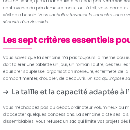
bouton tienne, que la bandoulière ne cède pas.
Votre sac doi
controverse du prix demeure mais, tout à fait, vous comptez s
véritable besoin.
Vous souhaitez traverser le semestre sans avo
sécurité d’un zip solide
.
Les sept critères essentiels po
Vous savez que la semaine n’a pas toujours la même couleu
doit tolérer une tablette un jour, un roman l’autre, des feuil
équilibrer souplesse, organisation intérieure, et fermeté de la
compartimenter, d’oublier, de découvrir.
Un sac qui impose sa 
La taille et la capacité adaptée à 
Vous n’échappez pas au débat, ordinateur volumineux ou mini
d’accepter quelques concessions. La semaine dicte ses lois, i
dissemblables.
Vous refusez un sac qui limite vos projets dès 