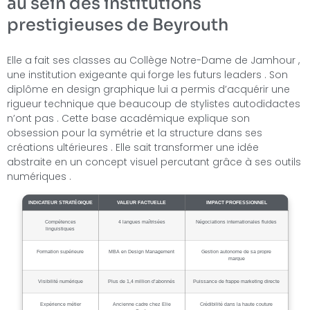
au sein des institutions
prestigieuses de Beyrouth
Elle a fait ses classes au Collège Notre-Dame de Jamhour ,
une institution exigeante qui forge les futurs leaders . Son
diplôme en design graphique lui a permis d’acquérir une
rigueur technique que beaucoup de stylistes autodidactes
n’ont pas . Cette base académique explique son
obsession pour la symétrie et la structure dans ses
créations ultérieures . Elle sait transformer une idée
abstraite en un concept visuel percutant grâce à ses outils
numériques .
INDICATEUR STRATÉGIQUE
VALEUR FACTUELLE
IMPACT PROFESSIONNEL
Compétences
4 langues maîtrisées
Négociations internationales fluides
linguistiques
Formation supérieure
MBA en Design Management
Gestion autonome de sa propre
marque
Visibilité numérique
Plus de 1,4 million d’abonnés
Puissance de frappe marketing directe
Expérience métier
Ancienne cadre chez Elie
Crédibilité dans la haute couture