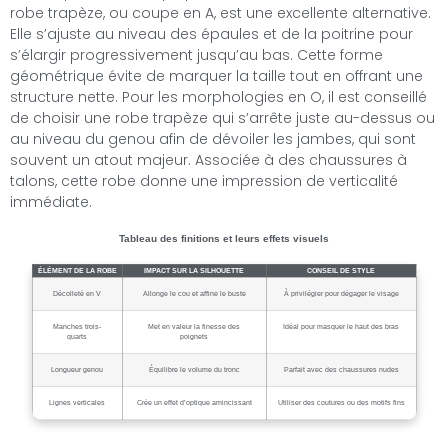
robe trapèze, ou coupe en A, est une excellente alternative.
Elle s’ajuste au niveau des épaules et de la poitrine pour
s’élargir progressivement jusqu’au bas. Cette forme
géométrique évite de marquer la taille tout en offrant une
structure nette. Pour les morphologies en O, il est conseillé
de choisir une robe trapèze qui s’arrête juste au-dessus ou
au niveau du genou afin de dévoiler les jambes, qui sont
souvent un atout majeur. Associée à des chaussures à
talons, cette robe donne une impression de verticalité
immédiate.
Tableau des finitions et leurs effets visuels
ÉLÉMENT DE LA ROBE
IMPACT SUR LA SILHOUETTE
CONSEIL DE STYLE
Décolleté en V
Allonge le cou et affine le buste
À privilégier pour dégager le visage
Manches trois-
Met en valeur la finesse des
Idéal pour masquer le haut des bras
quarts
poignets
Longueur genou
Équilibre le volume du tronc
Parfait avec des chaussures nudes
Lignes verticales
Crée un effet d’optique amincissant
Utiliser des coutures ou des motifs fins