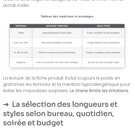
achat malin.
Tableau des matériaux et avantages
MATÉRIAU
AVANTAGE PRINCIPAL
IDÉAL POUR
Titane
Hypoallergénique et très léger
Peaux sensibles et port quotidien
Acier inox 316L
Résistant et budget accessible
Usage intensif et bijoux tendance
Or 14K ou 18K
Finition luxueuse et anti-ternissement
Soirées, mariages, pièces durables
Plaqué or
Look or à moindre coût mais moins durable
Essais de style et achats mode
La lecture de la fiche produit inclut toujours le poids en
grammes les fermoirs et la mention hypoallergénique pour
éviter les mauvaises surprises.
Le titane limite les irritations.
La sélection des longueurs et
styles selon bureau, quotidien,
soirée et budget