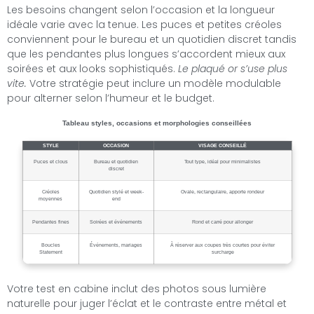
Les besoins changent selon l’occasion et la longueur
idéale varie avec la tenue. Les puces et petites créoles
conviennent pour le bureau et un quotidien discret tandis
que les pendantes plus longues s’accordent mieux aux
soirées et aux looks sophistiqués.
Le plaqué or s’use plus
vite.
Votre stratégie peut inclure un modèle modulable
pour alterner selon l’humeur et le budget.
Tableau styles, occasions et morphologies conseillées
STYLE
OCCASION
VISAGE CONSEILLÉ
Puces et clous
Bureau et quotidien
Tout type, idéal pour minimalistes
discret
Créoles
Quotidien stylé et week-
Ovale, rectangulaire, apporte rondeur
moyennes
end
Pendantes fines
Soirées et événements
Rond et carré pour allonger
Boucles
Événements, mariages
À réserver aux coupes très courtes pour éviter
Statement
surcharge
Votre test en cabine inclut des photos sous lumière
naturelle pour juger l’éclat et le contraste entre métal et