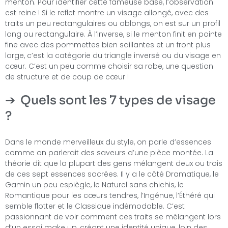
menton. Pour identifier cette fameuse base, l’observation
est reine ! Si le reflet montre un visage allongé, avec des
traits un peu rectangulaires ou oblongs, on est sur un profil
long ou rectangulaire. À l’inverse, si le menton finit en pointe
fine avec des pommettes bien saillantes et un front plus
large, c’est la catégorie du triangle inversé ou du visage en
cœur. C’est un peu comme choisir sa robe, une question
de structure et de coup de cœur !
Quels sont les 7 types de visage
?
Dans le monde merveilleux du style, on parle d’essences
comme on parlerait des saveurs d’une pièce montée. La
théorie dit que la plupart des gens mélangent deux ou trois
de ces sept essences sacrées. Il y a le côté Dramatique, le
Gamin un peu espiègle, le Naturel sans chichis, le
Romantique pour les cœurs tendres, l’Ingénue, l’Éthéré qui
semble flotter et le Classique indémodable. C’est
passionnant de voir comment ces traits se mélangent lors
d’un essai make up, créant une identité unique, loin des