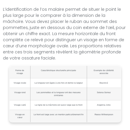
L’identification de l’os malaire permet de situer le point le
plus large pour le comparer à la dimension de la
mâchoire. Vous devez placer le ruban au sommet des
pommettes, juste en dessous du coin externe de l’œil, pour
obtenir un chiffre exact. La mesure horizontale du front
complète ce relevé pour distinguer un visage en forme de
cœur d’une morphologie ovale. Les proportions relatives
entre ces trois segments révèlent la géométrie profonde
de votre ossature faciale.
Forme de
Caractéristique structurelle principale
Exemple de célébrité
visage
associée
Visage ovale
La longueur est égale à une fois et demie la largeur
Beyoncé
Visage rond
Les pommettes et la longueur ont des mesures
Selena Gomez
similaires
Visage carré
La ligne de la mâchoire est aussi large que le front
Angelina Jolie
Visage en
Le front est large avec un menton particulièrement fin
Reese Witherspoon
cœur