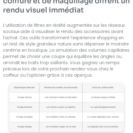
coiffure et de maquillage offrent un
rendu visuel immédiat
L’utilisation de filtres en réalité augmentée sur les réseaux
sociaux aide à visualiser le rendu des accessoires avant
l’achat. Ces outils transforment l’expérience shopping en
un test de style grandeur nature sans dépenser le moindre
centime en boutique. La simulation des volumes capillaires
permet de choisir une coupe qui équilibre les angles ou
arrondit les traits trop saillants. Vous gagnez un temps
précieux lors de votre prochain rendez-vous chez le
coiffeur ou l’opticien grâce à ces aperçus.
Morphologie détectée
Monture de lunettes recommandée
Style de coiffure idéal
Visage oblong
Les montures hautes et décorées
La frange longue et droite
Visage diamant
Les formes ovales ou papillon
Le carré plongeant texturé
Visage rectangle
Les modèles ronds ou arrondis
La coupe dégradée avec volume
Visage triangle
Les montures larges sur le haut
Le dégradé doux sur les pointes