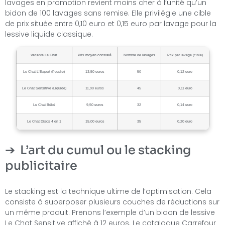
lavages en promotion revient moins cher à l’unité qu’un
bidon de 100 lavages sans remise. Elle privilégie une cible
de prix située entre 0,10 euro et 0,15 euro par lavage pour la
lessive liquide classique.
Variante Le Chat
Prix moyen constaté
Nombre de lavages
Prix par lavage (cible)
Le Chat L’Expert (Poudre)
13,50 euros
50
0,12 euro
Le Chat Sensitive (Liquide)
11,90 euros
45
0,11 euro
Le Chat Bébé
9,50 euros
32
0,14 euro
Le Chat Discs 4 en 1
15,00 euros
35
0,20 euro
L’art du cumul ou le stacking
publicitaire
Le stacking est la technique ultime de l’optimisation. Cela
consiste à superposer plusieurs couches de réductions sur
un même produit. Prenons l’exemple d’un bidon de lessive
Le Chat Sensitive affiché à 12 euros. Le catalogue Carrefour