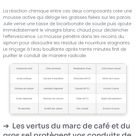
La réaction chimique entre ces deux composants crée une
mousse active qui déloge les graisses fixées sur les parois.
Julie verse une tasse de bicarbonate de soude puis ajoute
immédiatement le vinaigre blanc chaud pour déclencher
l’effervescence. La mousse pénètre dans les recoins du
siphon pour dissoudre les résidus de nourriture stagnants.
Le rinçage à l’eau bouillante après trente minutes finit de
purifier le conduit de manière radicale.
Composant actif
Cible prioritaire
Température d’eau
Coût moyen annuel
Acide acétique
Calcaire et bactéries
Bouillante (90°C)
Moins de 5 euros
Chlorure de sodium
Humidité stagnante
Chaude (60°C)
Environ 2 euros
Azote organique
Graisses de cuisson
Tiède (40°C)
Gratuit (récupération)
Bicarbonate
Acidité des odeurs
Très chaude
Environ 10 euros
Les vertus du marc de café et du
gros sel protègent vos conduits de