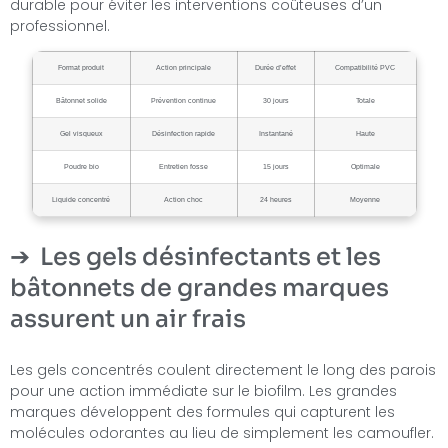
durable pour éviter les interventions coûteuses d’un
professionnel.
Format produit
Action principale
Durée d’effet
Compatibilité PVC
Bâtonnet solide
Prévention continue
30 jours
Totale
Gel visqueux
Désinfection rapide
Instantané
Haute
Poudre bio
Entretien fosse
15 jours
Optimale
Liquide concentré
Action choc
24 heures
Moyenne
Les gels désinfectants et les
bâtonnets de grandes marques
assurent un air frais
Les gels concentrés coulent directement le long des parois
pour une action immédiate sur le biofilm. Les grandes
marques développent des formules qui capturent les
molécules odorantes au lieu de simplement les camoufler.