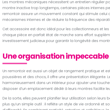
Les montres mécaniques nécessitent un entretien régulier po
montre inactive trop longtemps, certaines pièces internes pe
remontoir assure un mouvement constant qui stimule celui d
mécanismes internes et de réduire la fréquence des réparat
Cet accessoire est donc idéal pour les collectionneurs et le
chaque pièce en parfait état de marche sans effort suppléme
investissement judicieux pour garantir la longévité des montre
Une organisation impeccable 
Un remontoir est aussi un objet de rangement pratique et es
poussières et des chocs, il offre une présentation élégante.
harmonieusement dans un intérieur pour ajouter une touche 
disposer d’un emplacement dédié à leurs montres facilite leur
De la sorte, elles peuvent planifier leur utilisation selon leurs
plus qu’un simple outil : il reflète un style de vie ordonné 
d’efficacité. En combinant praticité, entretien et esthétique, 