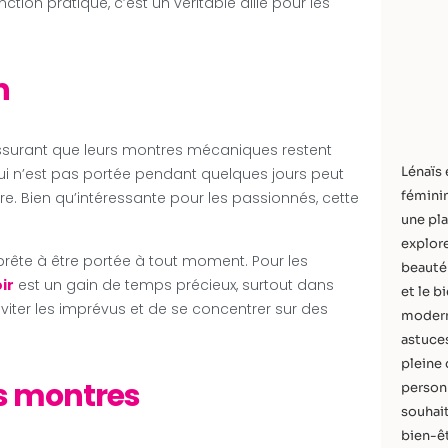
on pratique, c’est un véritable allié pour les
n
 assurant que leurs montres mécaniques restent
Lénaïs 
qui n’est pas portée pendant quelques jours peut
féminin
ure. Bien qu’intéressante pour les passionnés, cette
une pla
explore
prête à être portée à tout moment. Pour les
beauté 
ir
est un gain de temps précieux, surtout dans
et le b
viter les imprévus et de se concentrer sur des
modern
astuces
pleine 
os montres
personn
souhait
bien-êt