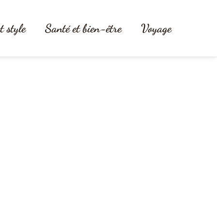
t style
Santé et bien-être
Voyage
les personnes organisées ?