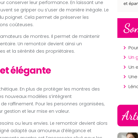
ur conserver leur performance. En laissant une
et épan
uvent se gripper ou s’user de manière inégale. Le
u poignet. Cela permet de préserver les
So
ions coûteuses.
s amateurs de montres. Il permet de maintenir
ntaire. Un remontoir devient ainsi un
s et la sérénité des propriétaires.
Un 
et élégante
Lén
thétique. En plus de protéger les montres des
 Les nouveaux modèles s’intègrent
de raffinement. Pour les personnes organisées,
Art
 gestion et leur mise en valeur.
 besoins ou leurs envies. Le remontoir devient alors
et soigné adapté aux amoureux d’élégance et
la remonte montre est l’accessoire rêvé pour les