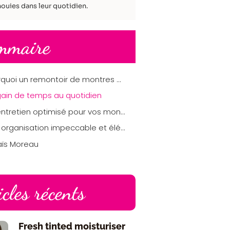
ouies dans leur quotidien.
mmaire
Pourquoi un remontoir de montres est l’accessoire parfait pour les personnes organisées ?
gain de temps au quotidien
Un entretien optimisé pour vos montres
Une organisation impeccable et élégante
aïs Moreau
icles récents
Fresh tinted moisturiser