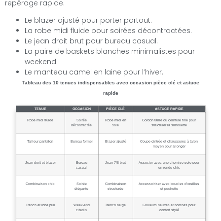
repérage rapide.
Le blazer ajusté pour porter partout.
La robe midi fluide pour soirées décontractées.
Le jean droit brut pour bureau casual.
La paire de baskets blanches minimalistes pour
weekend.
Le manteau camel en laine pour l’hiver.
Tableau des 10 tenues indispensables avec occasion pièce clé et astuce
rapide
TENUE
OCCASION
PIÈCE CLÉ
ASTUCE RAPIDE
Robe midi fluide
Soirée
Robe midi en
Cordon taille ou ceinture fine pour
décontractée
soie
structurer la silhouette
Tailleur pantalon
Bureau formel
Blazer ajusté
Coupe cintrée et chaussures à talon
moyen pour allonger
Jean droit et blazer
Bureau
Jean 7/8 brut
Associer avec une chemise soie pour
casual
un rendu chic
Combinaison chic
Soirée
Combinaison
Accessoiriser avec boucles d’oreilles
élégante
structurée
et pochette
Trench et robe pull
Week-end
Trench beige
Couleurs neutres et bottines pour
citadin
confort stylé