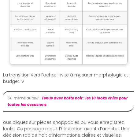
Jupe évasée et
Brunch ou
Jupe midi
Jeu de volumes pour équilibrer les
chemisier
rendez-vous
évasée
proportions
Baskets blanches et
Weekend
Baskets
Contraste chic-décontracté pour
blazer oversize
décontracté
minimalistes
moderniser le look
Manteau camel et jean
Sortie
Manteau long
Couleur intemporelle pour coordonner
hivernale
laine
facilement
Petite robe noire
Soirée
Robe noire
Texture et bijoux pour personnaliser
revisitée
formelle
midi
Look bohème chic
Evénement
Blouse fluide
Matières légères et accessoires dorés
en journée
imprimée
La transition vers l’achat invite à mesurer morphologie et
budget. V
Du même auteur :
Tenue avec botte noir : les 10 looks chics pour
toutes les occasions
ous cliquez sur pièces shoppables ou vous enregistrez
looks. Ce passage réduit l’hésitation avant d’acheter. Une
décision rapide naît d’informations claires et visuelles.