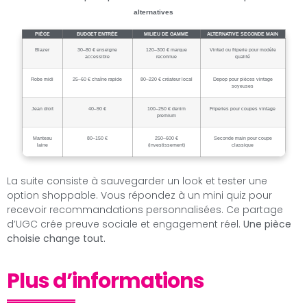
alternatives
PIÈCE
BUDGET ENTRÉE
MILIEU DE GAMME
ALTERNATIVE SECONDE MAIN
Blazer
30–80 € enseigne
120–300 € marque
Vinted ou friperie pour modèle
accessible
reconnue
qualité
Robe midi
25–60 € chaîne rapide
80–220 € créateur local
Depop pour pièces vintage
soyeuses
Jean droit
40–90 €
100–250 € denim
Friperies pour coupes vintage
premium
Manteau
80–150 €
250–600 €
Seconde main pour coupe
laine
(investissement)
classique
La suite consiste à sauvegarder un look et tester une
option shoppable. Vous répondez à un mini quiz pour
recevoir recommandations personnalisées. Ce partage
d’UGC crée preuve sociale et engagement réel.
Une pièce
choisie change tout.
Plus d’informations