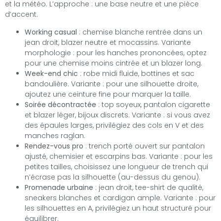
et la météo. L’approche : une base neutre et une pièce
d’accent.
Working casual
: chemise blanche rentrée dans un
jean droit, blazer neutre et mocassins. Variante
morphologie : pour les hanches prononcées, optez
pour une chemise moins cintrée et un blazer long.
Week-end chic
: robe midi fluide, bottines et sac
bandoulière. Variante : pour une silhouette droite,
ajoutez une ceinture fine pour marquer la taille.
Soirée décontractée
: top soyeux, pantalon cigarette
et blazer léger, bijoux discrets. Variante : si vous avez
des épaules larges, privilégiez des cols en V et des
manches raglan.
Rendez-vous pro
: trench porté ouvert sur pantalon
ajusté, chemisier et escarpins bas. Variante : pour les
petites tailles, choisissez une longueur de trench qui
n’écrase pas la silhouette (au-dessus du genou).
Promenade urbaine
: jean droit, tee-shirt de qualité,
sneakers blanches et cardigan ample. Variante : pour
les silhouettes en A, privilégiez un haut structuré pour
équilibrer.