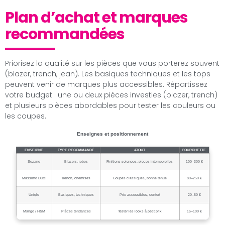
Plan d’achat et marques
recommandées
Priorisez la qualité sur les pièces que vous porterez souvent
(blazer, trench, jean). Les basiques techniques et les tops
peuvent venir de marques plus accessibles. Répartissez
votre budget : une ou deux pièces investies (blazer, trench)
et plusieurs pièces abordables pour tester les couleurs ou
les coupes.
Enseignes et positionnement
ENSEIGNE
TYPE RECOMMANDÉ
ATOUT
FOURCHETTE
Sézane
Blazers, robes
Finitions soignées, pièces intemporelles
100–300 €
Massimo Dutti
Trench, chemises
Coupes classiques, bonne tenue
80–250 €
Uniqlo
Basiques, techniques
Prix accessibles, confort
20–80 €
Mango / H&M
Pièces tendances
Tester les looks à petit prix
15–100 €