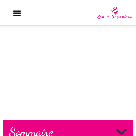
Look femme 45 ans 2024 : le
style décontracté chic à adopter
maintenant
Sommaire