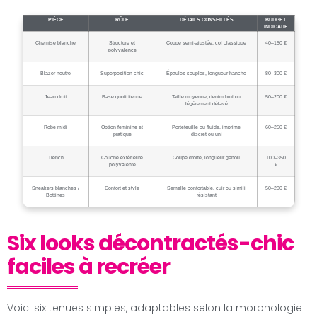
PIÈCE
RÔLE
DÉTAILS CONSEILLÉS
BUDGET
INDICATIF
Chemise blanche
Structure et
Coupe semi-ajustée, col classique
40–150 €
polyvalence
Blazer neutre
Superposition chic
Épaules souples, longueur hanche
80–300 €
Jean droit
Base quotidienne
Taille moyenne, denim brut ou
50–200 €
légèrement délavé
Robe midi
Option féminine et
Portefeuille ou fluide, imprimé
60–250 €
pratique
discret ou uni
Trench
Couche extérieure
Coupe droite, longueur genou
100–350
polyvalente
€
Sneakers blanches /
Confort et style
Semelle confortable, cuir ou simili
50–200 €
Bottines
résistant
Six looks décontractés-chic
faciles à recréer
Voici six tenues simples, adaptables selon la morphologie