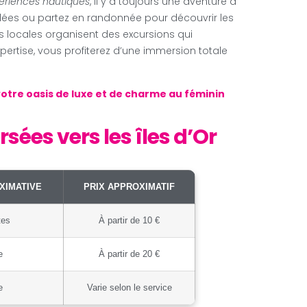
périences nautiques
, il y a toujours une aventure à
solées ou partez en randonnée pour découvrir les
 locales organisent des excursions qui
xpertise, vous profiterez d’une immersion totale
.
otre oasis de luxe et de charme au féminin
ées vers les îles d’Or
XIMATIVE
PRIX APPROXIMATIF
tes
À partir de 10 €
e
À partir de 20 €
e
Varie selon le service