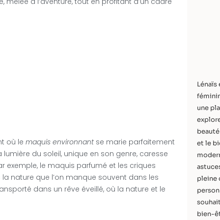
té, mêlée à l’aventure, tout en profitant d’un cadre
Lénaïs 
féminin
une pla
explore
beauté 
nt où le
maquis environnant
se marie parfaitement
et le b
 lumière du soleil, unique en son genre, caresse
modern
Par exemple, le maquis parfumé et les criques
astuces
ec la nature que l’on manque souvent dans les
pleine 
nsporté dans un rêve éveillé, où la nature et le
personn
souhait
bien-êt