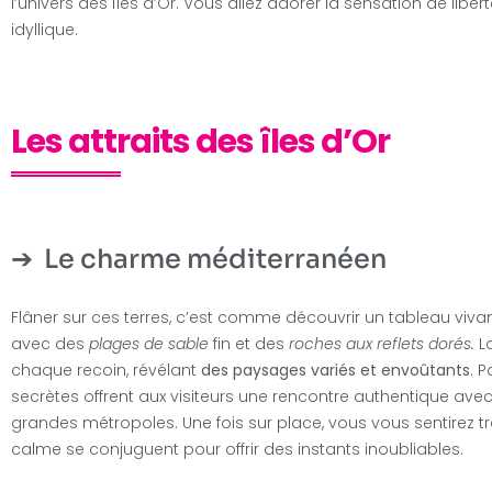
l’univers des îles d’Or. Vous allez adorer la sensation de liber
idyllique.
Les attraits des îles d’Or
Le charme méditerranéen
Flâner sur ces terres, c’est comme découvrir un tableau viva
avec des
plages de sable
fin et des
roches aux reflets dorés.
La
chaque recoin, révélant
des paysages variés et envoûtants
. 
secrètes offrent aux visiteurs une rencontre authentique av
grandes métropoles. Une fois sur place, vous vous sentirez tra
calme se conjuguent pour offrir des instants inoubliables.