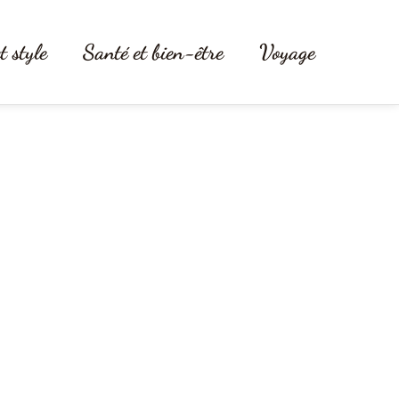
t style
Santé et bien-être
Voyage
Hyères dans le Var ?