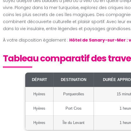
soyez adepte des
balades à pied ou à vélo
ou en quête d
‘ex
vivre. Plongez dans la mer turquoise, explorez des criques i
coins les plus secrets de ces îles magiques. Des compagnies
combinent découverte culturelle et plaisir sportif. Avec leur e
dans la vie insulaire, entre légendes et paysages grandioses
À votre disposition également :
Hôtel de Sanary-sur-Mer : v
Tableau comparatif des travers
DÉPART
DESTINATION
DURÉE APPRO
Hyères
Porquerolles
15 minu
Hyères
Port Cros
1 heur
Hyères
Île du Levant
1 heur