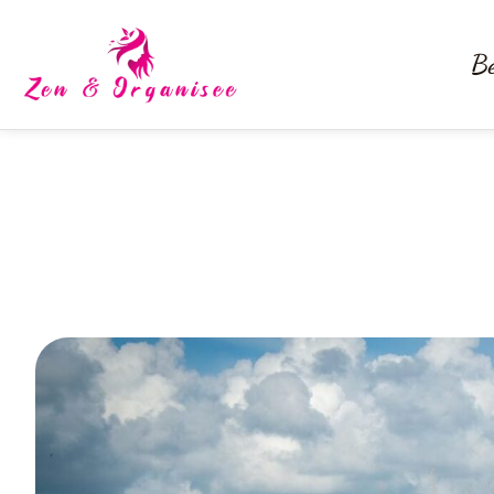
Be
Porquerolles, Port Cros