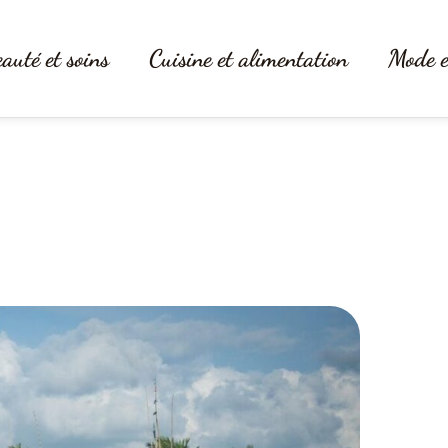
auté et soins
Cuisine et alimentation
Mode e
, comment visiter les iles d’Or à 