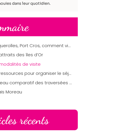
ouies dans leur quotidien.
mmaire
Porquerolles, Port Cros, comment visiter les iles d’Or à Hyères dans le Var ?
attraits des îles d’Or
modalités de visite
Les ressources pour organiser le séjour
Tableau comparatif des traversées vers les îles d’Or
aïs Moreau
icles récents