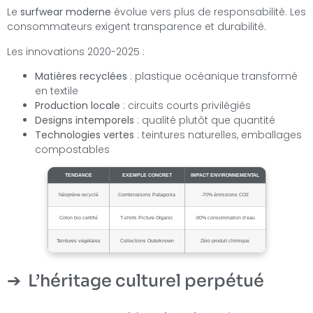
Le
surfwear moderne
évolue vers plus de responsabilité. Les
consommateurs exigent transparence et durabilité.
Les innovations 2020-2025 :
Matières recyclées
: plastique océanique transformé
en textile
Production locale
: circuits courts privilégiés
Designs intemporels
: qualité plutôt que quantité
Technologies vertes
: teintures naturelles, emballages
compostables
TENDANCE
EXEMPLE CONCRET
IMPACT ENVIRONNEMENTAL
Néoprène recyclé
Combinaisons Patagonia
-70% émissions CO2
Coton bio certifié
T-shirts Picture Organic
-90% consommation d’eau
Teintures végétales
Collections Outerknown
Zéro produit chimique
L’héritage culturel perpétué