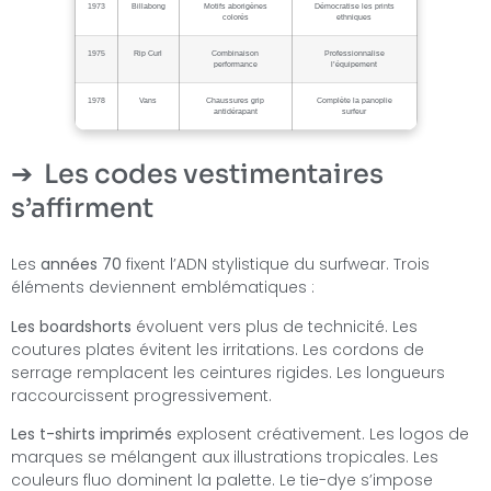
1973
Billabong
Motifs aborigènes
Démocratise les prints
colorés
ethniques
1975
Rip Curl
Combinaison
Professionnalise
performance
l’équipement
1978
Vans
Chaussures grip
Complète la panoplie
antidérapant
surfeur
Les codes vestimentaires
s’affirment
Les
années 70
fixent l’ADN stylistique du surfwear. Trois
éléments deviennent emblématiques :
Les boardshorts
évoluent vers plus de technicité. Les
coutures plates évitent les irritations. Les cordons de
serrage remplacent les ceintures rigides. Les longueurs
raccourcissent progressivement.
Les t-shirts imprimés
explosent créativement. Les logos de
marques se mélangent aux illustrations tropicales. Les
couleurs fluo dominent la palette. Le tie-dye s’impose