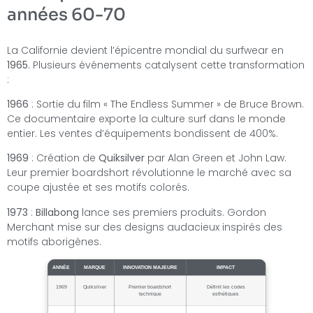
années 60-70
La Californie devient l’épicentre mondial du surfwear en
1965
. Plusieurs événements catalysent cette transformation
:
1966
: Sortie du film « The Endless Summer » de Bruce Brown.
Ce documentaire exporte la culture surf dans le monde
entier. Les ventes d’équipements bondissent de 400%.
1969
: Création de
Quiksilver
par Alan Green et John Law.
Leur premier boardshort révolutionne le marché avec sa
coupe ajustée et ses motifs colorés.
1973
:
Billabong
lance ses premiers produits. Gordon
Merchant mise sur des designs audacieux inspirés des
motifs aborigènes.
ANNÉE
MARQUE
INNOVATION MAJEURE
IMPACT
1969
Quiksilver
Premier boardshort
Définit les codes
technique
esthétiques