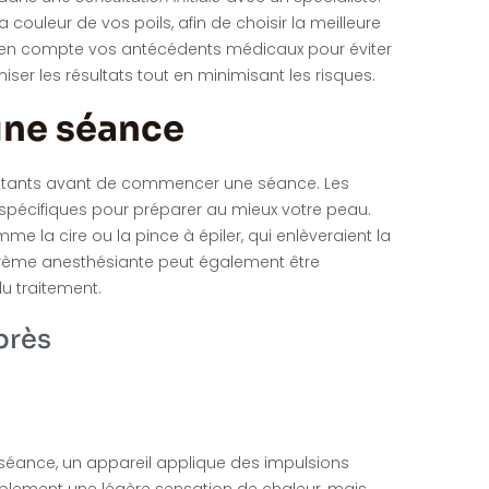
 couleur de vos poils, afin de choisir la meilleure
 en compte vos antécédents médicaux pour éviter
iser les résultats tout en minimisant les risques.
une séance
ts irritants avant de commencer une séance. Les
spécifiques pour préparer au mieux votre peau.
me la cire ou la pince à épiler, qui enlèveraient la
e crème anesthésiante peut également être
u traitement.
près
 séance, un appareil applique des impulsions
ablement une légère sensation de chaleur, mais