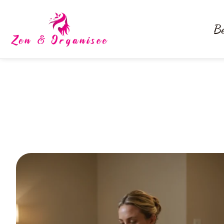
Be
Dites adieu aux rasoi