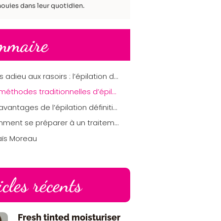
ouies dans leur quotidien.
mmaire
Dites adieu aux rasoirs : l’épilation définitive des jambes vous libère !
Les méthodes traditionnelles d’épilation
Les avantages de l’épilation définitive
Comment se préparer à un traitement d’épilation définitive
aïs Moreau
icles récents
Fresh tinted moisturiser