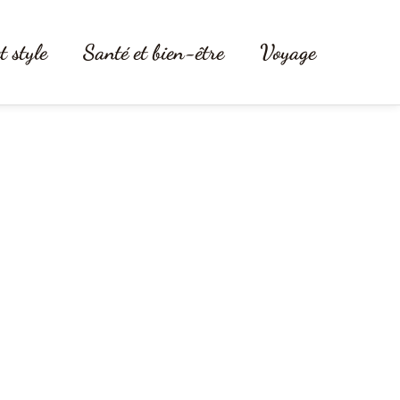
t style
Santé et bien-être
Voyage
bes vous libère !