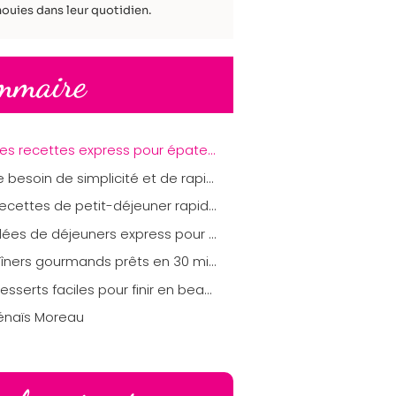
ouies dans leur quotidien.
mmaire
des recettes express pour épater vos proches sans passer des heures en cuisine
Le besoin de simplicité et de rapidité en cuisine
Recettes de petit-déjeuner rapides
Idées de déjeuners express pour une pause rapide
Dîners gourmands prêts en 30 minutes
Desserts faciles pour finir en beauté
énaïs Moreau