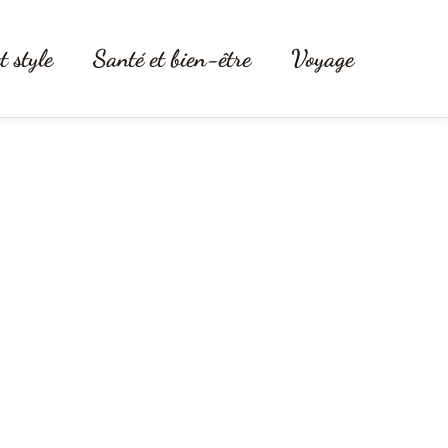
t style
Santé et bien-être
Voyage
es heures en cuisine