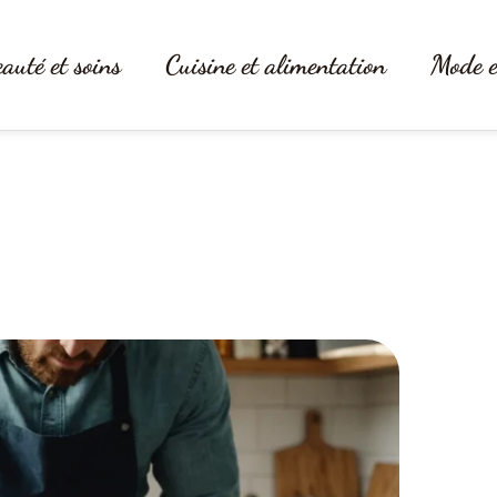
auté et soins
Cuisine et alimentation
Mode e
r épater vos proches sans passer d