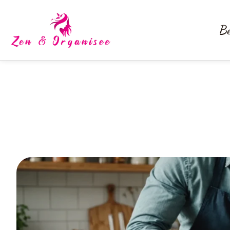
Be
des recettes express pou