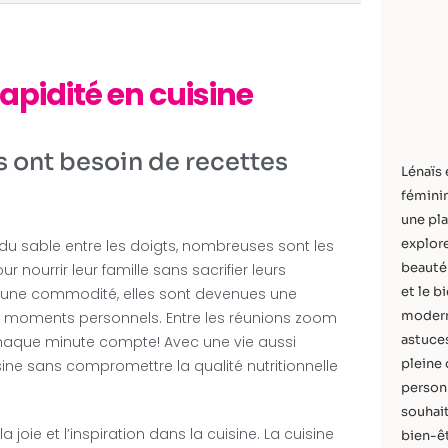
rapidité en cuisine
 ont besoin de recettes
Lénaïs 
féminin
une pla
explore
sable entre les doigts, nombreuses sont les
beauté 
 nourrir leur famille sans sacrifier leurs
et le b
t une commodité, elles sont devenues une
modern
 et moments personnels. Entre les réunions zoom
astuces
e, chaque minute compte! Avec une vie aussi
pleine 
sine sans compromettre la qualité nutritionnelle
personn
souhait
la joie et l’inspiration dans la cuisine. La cuisine
bien-êt