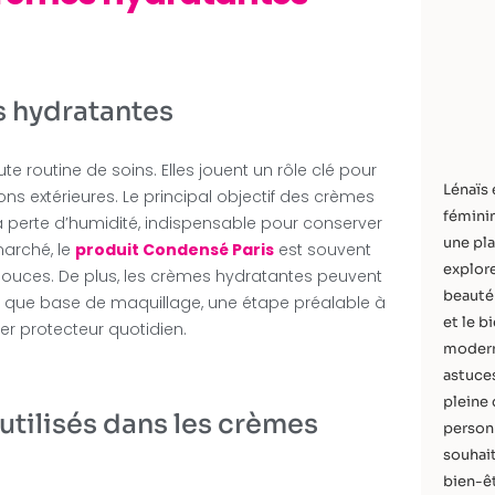
s hydratantes
e routine de soins. Elles jouent un rôle clé pour
Lénaïs 
ns extérieures. Le principal objectif des crèmes
féminin
a perte d’humidité, indispensable pour conserver
une pla
marché, le
produit Condensé Paris
est souvent
explore
ouces. De plus, les crèmes hydratantes peuvent
beauté 
t que base de maquillage, une étape préalable à
et le b
r protecteur quotidien.
modern
astuces
pleine 
tilisés dans les crèmes
personn
souhait
bien-êt