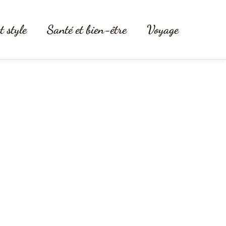
t style
Santé et bien-être
Voyage
 et quel choix faire ?