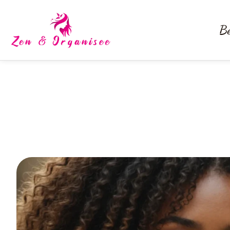
Be
Cheveux crépus sublimé