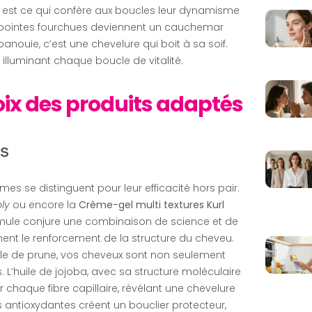
eau est ce qui confère aux boucles leur dynamisme
es pointes fourchues deviennent un cauchemar
panouie, c’est une chevelure qui boit à sa soif.
 illuminant chaque boucle de vitalité.
oix des produits adaptés
es
èmes se distinguent pour leur efficacité hors pair.
oly
ou encore la
Crème-gel multi textures Kurl
formule conjure une combinaison de science et de
ent le renforcement de la structure du cheveu.
huile de prune, vos cheveux sont non seulement
 L’huile de jojoba, avec sa structure moléculaire
chaque fibre capillaire, révélant une chevelure
és antioxydantes créent un bouclier protecteur,