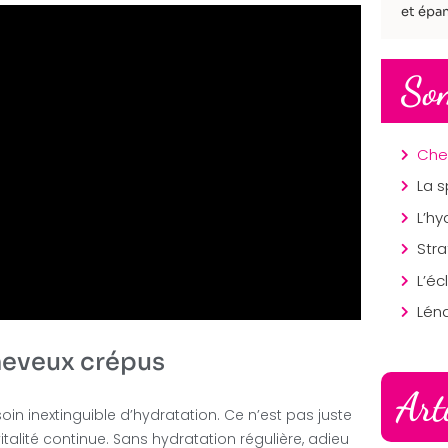
et épan
So
La s
Lén
heveux crépus
Art
oin inextinguible d’hydratation. Ce n’est pas juste
italité continue. Sans hydratation régulière, adieu