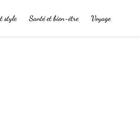
t style
Santé et bien-être
Voyage
révéler leur éclat