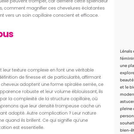
suelle peuvent tromper, car derrière cette splendeur
ors, comment magnifier ces chevelures éclatantes
 vers un soin capillaire conscient et efficace.
épus
Lénaïs 
féminin
une pla
t leur texture complexe en font une véritable
explore
nition de finesse et de particularité, affirmant
beauté 
cheveux adoptent une forme spiralée serrée, ce
et le b
 apparence robuste et leur volume éblouissant, ils
modern
ar la complexité de la structure capillaire, où
astuces
 comprenons que leur densité trompeuse cache un
pleine 
tant adapté. Autre complication ? Leur nature
personn
quand ils brillent. Ce qui signifie qu’une
souhait
tion est essentielle.
bien-êt