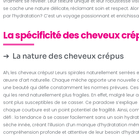
vraiment se révéler. Leur texture unique et leur robustesse vi
se cache une nature délicate, réclamant soin et respect. Al
par l’hydratation? C’est un voyage passionnant et enrichissant
La spécificité des cheveux cr
La nature des cheveux crépus
Ah, les cheveux crépus! Leurs spirales naturellement serrées e
œuvre d’art naturelle. Chaque mèche apporte une nouvelle défi
une beauté qui défie constamment les normes prévues. Ces 
qui les rend naturellement plus fragiles. En effet, malgré leur
sont plus susceptibles de se casser. Ce paradoxe s’explique p
chaque courbure est un point potentiel de fragilité. Ainsi,
défi : la tendance à se casser facilement sans un soin hydra
sèche innée, créant l’illusion d’un manque d’hydratation même 
compréhension profonde et attentive de leur besoin d’hydrata