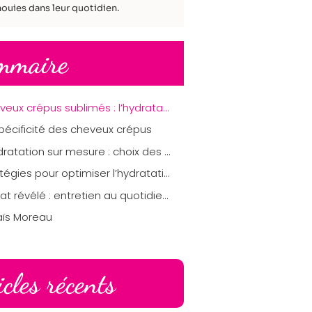
ouies dans leur quotidien.
mmaire
Cheveux crépus sublimés : l’hydratation sur mesure pour révéler leur éclat
pécificité des cheveux crépus
L’hydratation sur mesure : choix des produits adaptés
Stratégies pour optimiser l’hydratation
L’éclat révélé : entretien au quotidien des cheveux crépus
aïs Moreau
icles récents