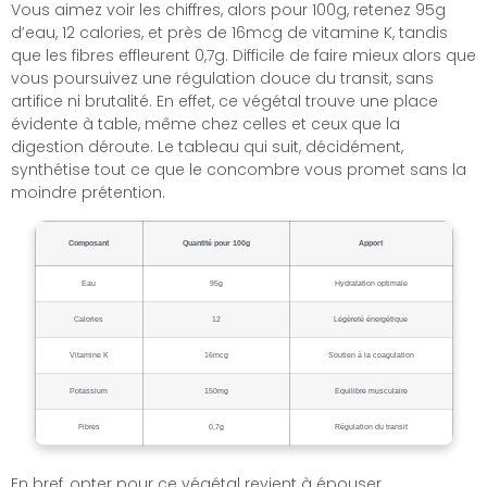
Vous aimez voir les chiffres, alors pour 100g, retenez 95g
d’eau, 12 calories, et près de 16mcg de vitamine K, tandis
que les fibres effleurent 0,7g. Difficile de faire mieux alors que
vous poursuivez une régulation douce du transit, sans
artifice ni brutalité. En effet, ce végétal trouve une place
évidente à table, même chez celles et ceux que la
digestion déroute. Le tableau qui suit, décidément,
synthétise tout ce que le concombre vous promet sans la
moindre prétention.
Composant
Quantité pour 100g
Apport
Eau
95g
Hydratation optimale
Calories
12
Légèreté énergétique
Vitamine K
16mcg
Soutien à la coagulation
Potassium
150mg
Equilibre musculaire
Fibres
0,7g
Régulation du transit
En bref, opter pour ce végétal revient à épouser