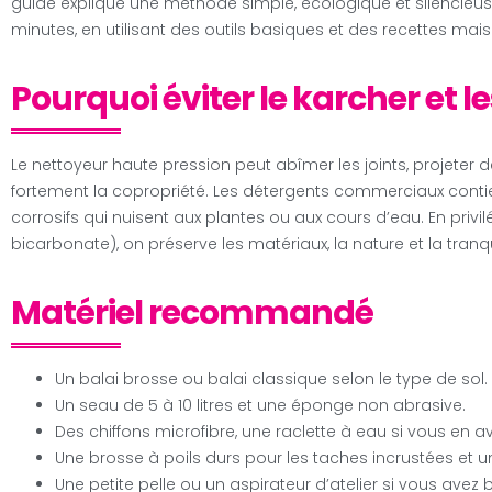
guide explique une méthode simple, écologique et silencieus
minutes, en utilisant des outils basiques et des recettes mais
Pourquoi éviter le karcher et l
Le nettoyeur haute pression peut abîmer les joints, projeter
fortement la copropriété. Les détergents commerciaux conti
corrosifs qui nuisent aux plantes ou aux cours d’eau. En privi
bicarbonate), on préserve les matériaux, la nature et la tranqui
Matériel recommandé
Un balai brosse ou balai classique selon le type de sol.
Un seau de 5 à 10 litres et une éponge non abrasive.
Des chiffons microfibre, une raclette à eau si vous en 
Une brosse à poils durs pour les taches incrustées et u
Une petite pelle ou un aspirateur d’atelier si vous ave