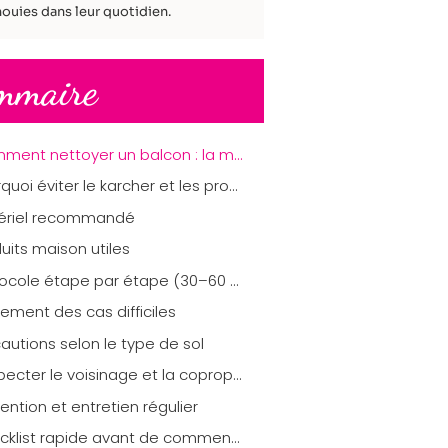
ouies dans leur quotidien.
mmaire
Comment nettoyer un balcon : la méthode sans karcher ni produit chimique
Pourquoi éviter le karcher et les produits agressifs
ériel recommandé
uits maison utiles
Protocole étape par étape (30–60 minutes)
tement des cas difficiles
autions selon le type de sol
Respecter le voisinage et la copropriété
ention et entretien régulier
Checklist rapide avant de commencer