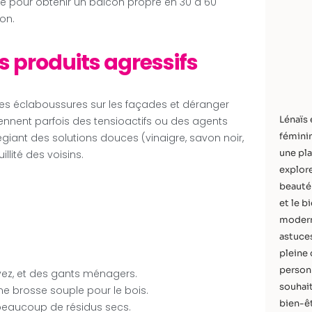
e pour obtenir un balcon propre en 30 à 60
on.
es produits agressifs
 des éclaboussures sur les façades et déranger
Lénaïs 
ennent parfois des tensioactifs ou des agents
féminin
légiant des solutions douces (vinaigre, savon noir,
une pla
llité des voisins.
explore
beauté 
et le b
modern
astuces
pleine 
personn
avez, et des gants ménagers.
souhait
ne brosse souple pour le bois.
bien-êt
z beaucoup de résidus secs.