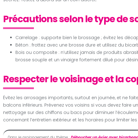
Précautions selon le type de so
Carrelage : supporte bien le brossage ; évitez les déca
Béton : frottez avec une brosse dure et utilisez du bica
Bois ou composite : n’utilisez jamais de produits abrasi
brosse souple et un vinaigre fortement dilué pour désin
Respecter le voisinage et la c
Évitez les arrosages importants, surtout en journée, et ne fai
balcons inférieurs. Prévenez vos voisins si vous devez faire 
nettoyage sur des chiffons ou bacs pour diminuer l’écoulemen
concernant l’entretien extérieur et les horaires pour limiter le
Dans le prolongement du thème :
Déboucher un évier avec bicarbona