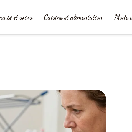
auté et soins
Cuisine et alimentation
Mode e
lcon : la méthode sans karcher n