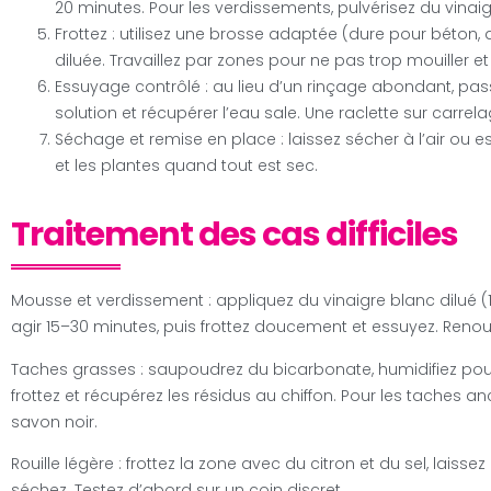
20 minutes. Pour les verdissements, pulvérisez du vinaigr
Frottez : utilisez une brosse adaptée (dure pour béton,
diluée. Travaillez par zones pour ne pas trop mouiller e
Essuyage contrôlé : au lieu d’un rinçage abondant, pas
solution et récupérer l’eau sale. Une raclette sur carrel
Séchage et remise en place : laissez sécher à l’air ou 
et les plantes quand tout est sec.
Traitement des cas difficiles
Mousse et verdissement : appliquez du vinaigre blanc dilué (1/4
agir 15–30 minutes, puis frottez doucement et essuyez. Renou
Taches grasses : saupoudrez du bicarbonate, humidifiez pour
frottez et récupérez les résidus au chiffon. Pour les taches 
savon noir.
Rouille légère : frottez la zone avec du citron et du sel, laiss
séchez. Testez d’abord sur un coin discret.