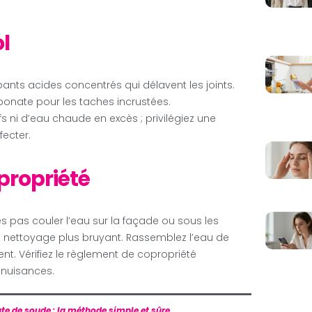
l
pants acides concentrés qui délavent les joints.
rbonate pour les taches incrustées.
fs ni d’eau chaude en excès ; privilégiez une
fecter.
opropriété
tes pas couler l’eau sur la façade ou sous les
un nettoyage plus bruyant. Rassemblez l’eau de
t. Vérifiez le règlement de copropriété
s nuisances.
te de soude : la méthode simple et sûre