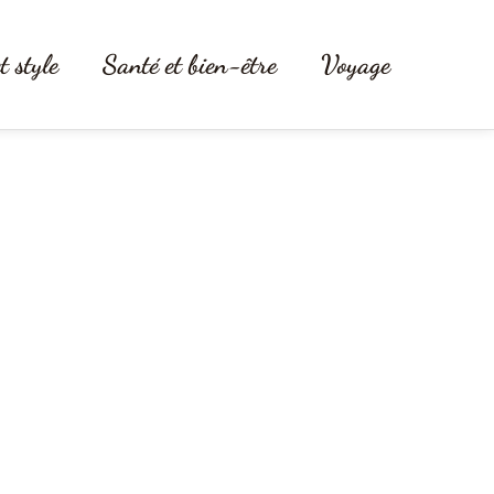
t style
Santé et bien-être
Voyage
i produit chimique