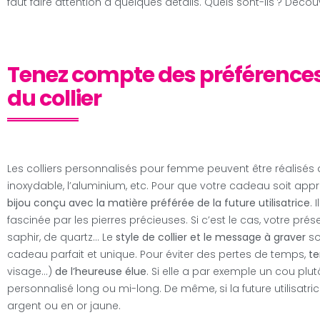
faut faire attention à quelques détails. Quels sont-ils ? Découv
Tenez compte des préférences d
du collier
Les colliers personnalisés pour femme peuvent être réalisés 
inoxydable, l’aluminium, etc. Pour que votre cadeau soit app
bijou conçu avec la matière préférée de la future utilisatrice
. 
fascinée par les pierres précieuses. Si c’est le cas, votre prése
saphir, de quartz… Le
style de collier et le message à graver
so
cadeau parfait et unique. Pour éviter des pertes de temps,
te
visage…)
de l’heureuse élue
. Si elle a par exemple un cou plut
personnalisé long ou mi-long. De même, si la future utilisatrice
argent ou en or jaune.