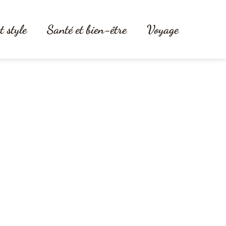
t style
Santé et bien-être
Voyage
our femme ?