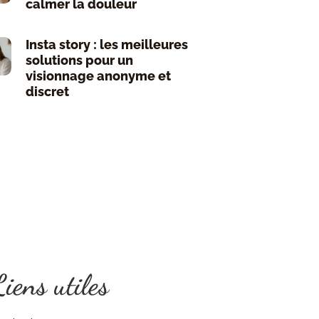
calmer la douleur
Insta story : les meilleures
solutions pour un
visionnage anonyme et
discret
iens utiles