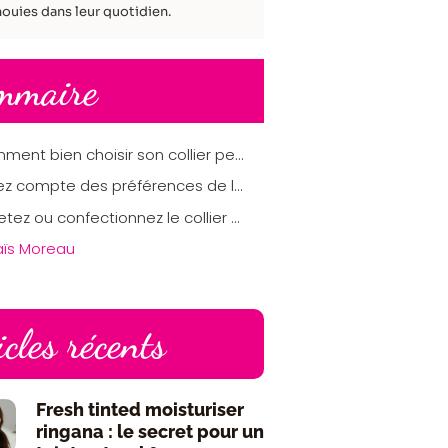
ouies dans leur quotidien.
mmaire
Comment bien choisir son collier personnalisé pour femme ?
Tenez compte des préférences de la future utilisatrice du collier
Achetez ou confectionnez le collier auprès d’un professionnel compétent
aïs Moreau
icles récents
Fresh tinted moisturiser
ringana : le secret pour un