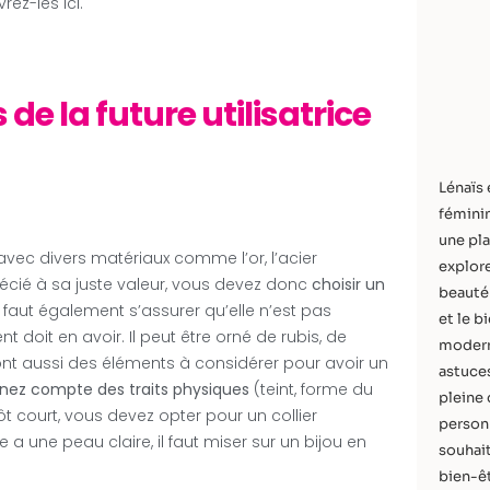
rez-les ici.
e la future utilisatrice
Lénaïs 
féminin
une pla
avec divers matériaux comme l’or, l’acier
explore
récié à sa juste valeur, vous devez donc
choisir un
beauté 
Il faut également s’assurer qu’elle n’est pas
et le b
nt doit en avoir. Il peut être orné de rubis, de
modern
nt aussi des éléments à considérer pour avoir un
astuces
nez compte des traits physiques
(teint, forme du
pleine 
ôt court, vous devez opter pour un collier
personn
 a une peau claire, il faut miser sur un bijou en
souhait
bien-êt