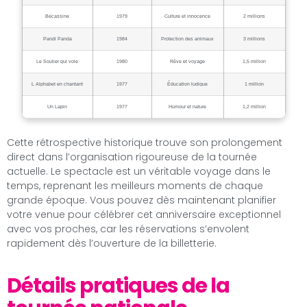
Bécassine
1979
Culture et innocence
2 millions
Pandi Panda
1984
Protection des animaux
3 millions
Le Soulier qui vole
1980
Rêve et voyage
1,5 million
L Alphabet en chantant
1977
Éducation ludique
1 million
Un Lapin
1977
Humour et nature
1,2 million
Cette rétrospective historique trouve son prolongement
direct dans l’organisation rigoureuse de la tournée
actuelle. Le spectacle est un véritable voyage dans le
temps, reprenant les meilleurs moments de chaque
grande époque. Vous pouvez dès maintenant planifier
votre venue pour célébrer cet anniversaire exceptionnel
avec vos proches, car les réservations s’envolent
rapidement dès l’ouverture de la billetterie.
Détails pratiques de la