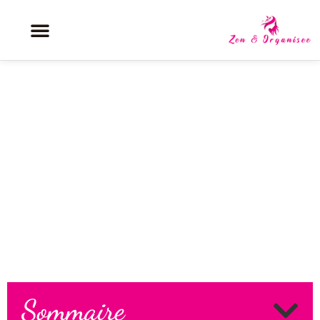
Chantal Goya : le spectacle
anniversaire pour ses 50 ans
d’Amour
Sommaire