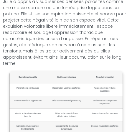
Julie a appris à visualiser ses pensées parasites comme
une masse sombre ou une fumée grise logée dans sa
poitrine. Elle utilise une expiration puissante et sonore pour
projeter cette négativité loin de son espace vital. Cette
expulsion volontaire libère immédiatement l espace
respiratoire et soulage l oppression thoracique
caractéristique des crises d angoisse. En répétant ces
gestes, elle rééduque son cerveau à ne plus subir les
tensions, mais à les traiter activement dès qu elles
apparaissent, évitant ainsi leur accumulation sur le long
terme.
Symptôme identifié
Outil sophrologique
Résultat immédiat
Palpitations cardiaques
Respiration ventrale profonde
Apaisement du rythme
cardiaque
Poitrine serrée et oppression
Déplacement du négatif (SDN)
Libération de l amplitude
respiratoire
Mental agité et pensées en
Mise entre parenthèses
Interruption du flux anxieux
boucle
(Phénodescription)
Nervosité musculaire et
Haussements d épaules
Détente musculaire profonde
tremblements
dynamiques