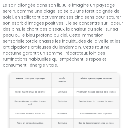
Le soir, allongée dans son lit, Julie imagine un paysage
serein, comme une plage isolée ou une forêt baignée de
soleil, en sollicitant activement ses cinq sens pour saturer
son esprit d images positives. Elle se concentre sur l odeur
des pins, le chant des oiseaux, la chaleur du soleil sur sa
peau ou le bleu profond du ciel. Cette immersion
sensorielle totale chasse les inquiétudes de la veille et les
anticipations anxieuses du lendemain. Cette routine
nocturne garantit un sommeil réparateur, loin des
ruminations habituelles qui empêchent le repos et
consument l énergie vitale.
Moment choisi pour la pratique
Durée
Bénéfice principal pour la femme
requise
Réveil matinal avant de se lever
5 minutes
Préparation mentale positive de la journée
Pause déjeuner ou milieu d après
2 minutes
Remise à zéro du compteur de stress
midi
Coucher et transition vers la nuit
10 minutes
Endormissement calme et profond
Trajet en transport ou voiture
3 minutes
Sas de décompression entre les rôles