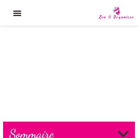
Angoisse et sophrologie : les
exercices naturels pour apaiser
l’anxiété
Sommaire