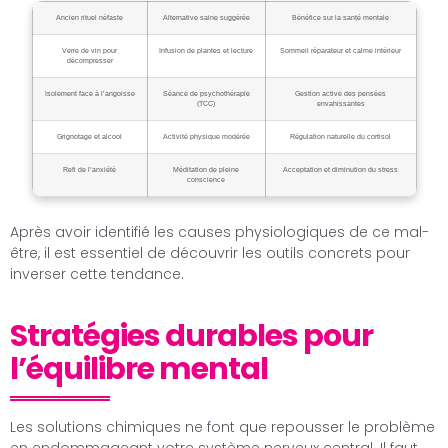
Ancien rituel néfaste
Alternative saine suggérée
Bénéfice sur la santé mentale
Verre de vin pour
Infusion de plantes et lecture
Sommeil réparateur et calme intérieur
décompresser
Isolement face à l’angoisse
Séance de psychothérapie
Gestion active des pensées
(TCC)
envahissantes
Grignotage et alcool
Activité physique modérée
Régulation naturelle du cortisol
Refi de l’anxiété
Méditation de pleine
Acceptation et diminution du stress
conscience
Après avoir identifié les causes physiologiques de ce mal-
être, il est essentiel de découvrir les outils concrets pour
inverser cette tendance.
Stratégies durables pour
l’équilibre mental
Les solutions chimiques ne font que repousser le problème