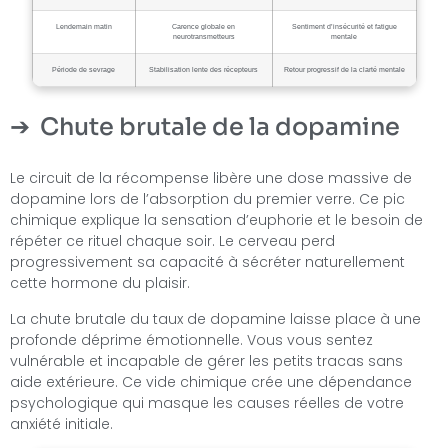
Lendemain matin
Carence globale en
Sentiment d’insécurité et fatigue
neurotransmetteurs
mentale
Période de sevrage
Stabilisation lente des récepteurs
Retour progressif de la clarté mentale
Chute brutale de la dopamine
Le circuit de la récompense libère une dose massive de
dopamine lors de l’absorption du premier verre. Ce pic
chimique explique la sensation d’euphorie et le besoin de
répéter ce rituel chaque soir. Le cerveau perd
progressivement sa capacité à sécréter naturellement
cette hormone du plaisir.
La chute brutale du taux de dopamine laisse place à une
profonde déprime émotionnelle. Vous vous sentez
vulnérable et incapable de gérer les petits tracas sans
aide extérieure. Ce vide chimique crée une dépendance
psychologique qui masque les causes réelles de votre
anxiété initiale.