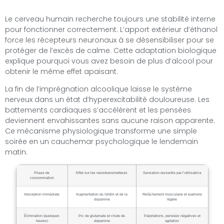
Le cerveau humain recherche toujours une stabilité interne
pour fonctionner correctement. L’apport extérieur d’éthanol
force les récepteurs neuronaux à se désensibiliser pour se
protéger de l’excès de calme. Cette adaptation biologique
explique pourquoi vous avez besoin de plus d’alcool pour
obtenir le même effet apaisant.
La fin de l’imprégnation alcoolique laisse le système
nerveux dans un état d’hyperexcitabilité douloureuse. Les
battements cardiaques s’accélèrent et les pensées
deviennent envahissantes sans aucune raison apparente.
Ce mécanisme physiologique transforme une simple
soirée en un cauchemar psychologique le lendemain
matin.
Phase de
Effet sur les neurotransmetteurs
Sensation ressentie par l’utilisatrice
consommation
Absorption immédiate
Augmentation du GABA et de la
Relâchement musculaire et euphorie
dopamine
légère
Élimination (quelques
Pic de glutamate et chute de
Palpitations, pensées négatives et
heures)
dopamine
agitation