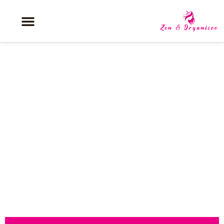
Obtenir une aide au
déménagement quand on est en
situation de handicap : comment
alléger vos frais sans stress