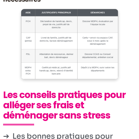
AIDE
JUSTIFICATIFS PRINCIPAUX
DÉMARCHES
PCH
Déclaration de handicap, devis,
Dossier MDPH, évaluation par
projet de vie, justificatif de
l’équipe locale
domicile
CAF
Livret de famille, justificatif de
Cerfa + envoi via espace CAF,
(prime)
domicile, facture déménagement
sous 6 mois après le
déménagement
FSL
Attestation de ressources, dernier
Dossier CCAS ou Conseil
bail, devis déménageur
départemental, entretien social
MDPH
Certificat médical, justificatif
Dépôt à la MDPH, suivi selon les
extra-
handicap, devis, relevé d’identité
départements
PCH
bancaire
Les conseils pratiques pour
alléger ses frais et
déménager sans stress
Les bonnes pratiques pour