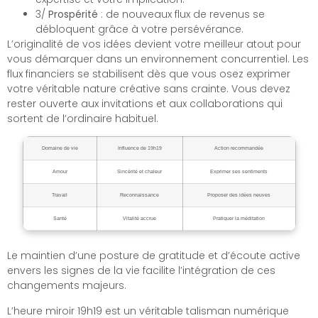
3/
Prospérité
: de nouveaux flux de revenus se
débloquent grâce à votre persévérance.
L’originalité de vos idées devient votre meilleur atout pour
vous démarquer dans un environnement concurrentiel. Les
flux financiers se stabilisent dès que vous osez exprimer
votre véritable nature créative sans crainte. Vous devez
rester ouverte aux invitations et aux collaborations qui
sortent de l’ordinaire habituel.
Domaine de vie
Influence de 19h19
Action recommandée
Amour
Sincérité et chaleur
Exprimer ses sentiments
Travail
Reconnaissance
Proposer des idées neuves
Santé
Vitalité accrue
Pratiquer la méditation
Le maintien d’une posture de gratitude et d’écoute active
envers les signes de la vie facilite l’intégration de ces
changements majeurs.
L’heure miroir 19h19 est un véritable talisman numérique